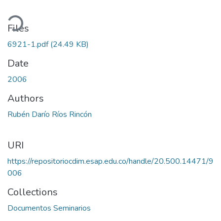
ading...
Files
6921-1.pdf
(24.49 KB)
Date
2006
Authors
Rubén Darío Ríos Rincón
URI
https://repositoriocdim.esap.edu.co/handle/20.500.14471/9
006
Collections
Documentos Seminarios