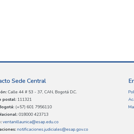
acto Sede Central
E
ión:
Calle 44 # 53 - 37, CAN, Bogotá D.C.
Pol
 postal:
111321
Ac
Bogotá:
(+57) 601 7956110
Ma
Nacional:
018000 423713
:
ventanillaunica@esap.edu.co
caciones:
notificaciones.judiciales@esap.gov.co