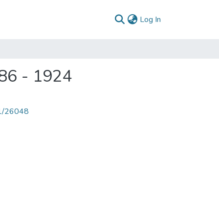
(current)
Log In
886 - 1924
71/26048