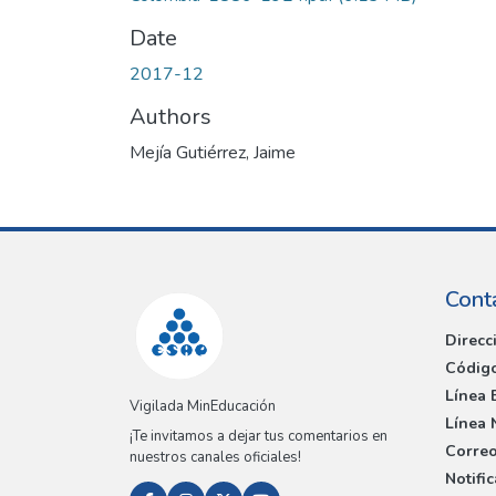
Date
2017-12
Authors
Mejía Gutiérrez, Jaime
Cont
Direcc
Código
Línea 
Vigilada MinEducación
Línea 
¡Te invitamos a dejar tus comentarios en
Correo
nuestros canales oficiales!
Notifi