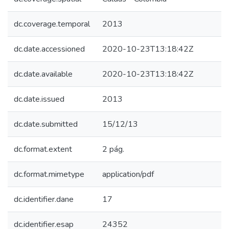
dc.coverage.temporal
2013
dc.date.accessioned
2020-10-23T13:18:42Z
dc.date.available
2020-10-23T13:18:42Z
dc.date.issued
2013
dc.date.submitted
15/12/13
dc.format.extent
2 pág.
dc.format.mimetype
application/pdf
dc.identifier.dane
17
dc.identifier.esap
24352