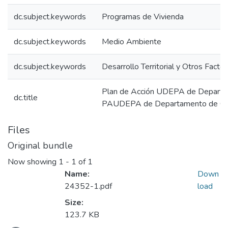
dc.subject.keywords
Programas de Vivienda
dc.subject.keywords
Medio Ambiente
dc.subject.keywords
Desarrollo Territorial y Otros Facto
Plan de Acción UDEPA de Departa
dc.title
PAUDEPA de Departamento de Ca
Files
Original bundle
Now showing
1 - 1 of 1
Name:
Down
24352-1.pdf
load
Size:
123.7 KB