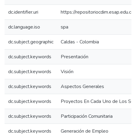
dc.identifier.uri
https://repositoriocdim.esap.edu.
dc.language.iso
spa
dc.subject.geographic
Caldas - Colombia
dc.subject.keywords
Presentación
dc.subject.keywords
Visión
dc.subject.keywords
Aspectos Generales
dc.subject.keywords
Proyectos En Cada Uno de Los Sec
dc.subject.keywords
Participación Comunitaria
dc.subject.keywords
Generación de Empleo