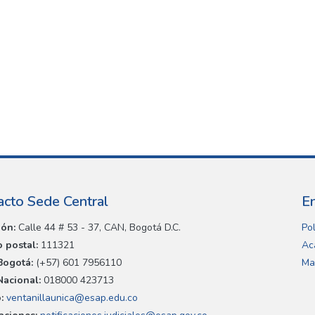
acto Sede Central
E
ión:
Calle 44 # 53 - 37, CAN, Bogotá D.C.
Pol
 postal:
111321
Ac
Bogotá:
(+57) 601 7956110
Ma
Nacional:
018000 423713
:
ventanillaunica@esap.edu.co