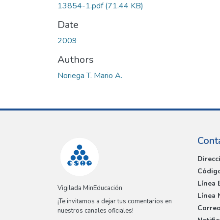
13854-1.pdf
(71.44 KB)
Date
2009
Authors
Noriega T. Mario A.
Cont
Direcc
Código
Línea 
Vigilada MinEducación
Línea 
¡Te invitamos a dejar tus comentarios en
Correo
nuestros canales oficiales!