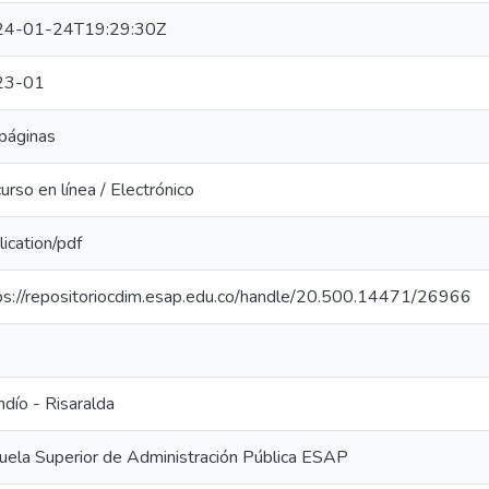
24-01-24T19:29:30Z
23-01
páginas
urso en línea / Electrónico
lication/pdf
ps://repositoriocdim.esap.edu.co/handle/20.500.14471/26966
ndío - Risaralda
uela Superior de Administración Pública ESAP