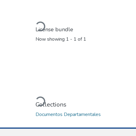
Loading...
License bundle
Now showing
1 - 1 of 1
Loading...
Collections
Documentos Departamentales