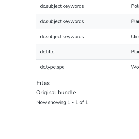
dc.subject.keywords
Pol
dc.subject.keywords
Pla
dc.subject.keywords
Cli
dc.title
Pla
dc.type.spa
Wor
Files
Original bundle
Now showing
1 - 1 of 1