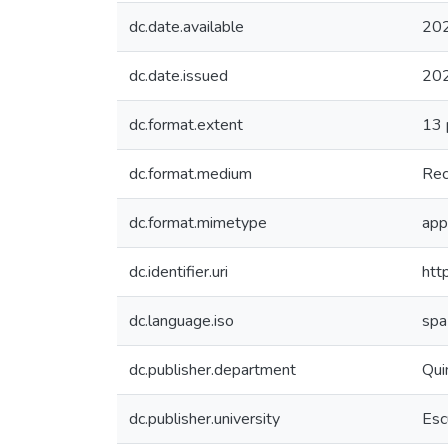
dc.date.available
20
dc.date.issued
20
dc.format.extent
13 
dc.format.medium
Rec
dc.format.mimetype
app
dc.identifier.uri
htt
dc.language.iso
spa
dc.publisher.department
Qui
dc.publisher.university
Esc