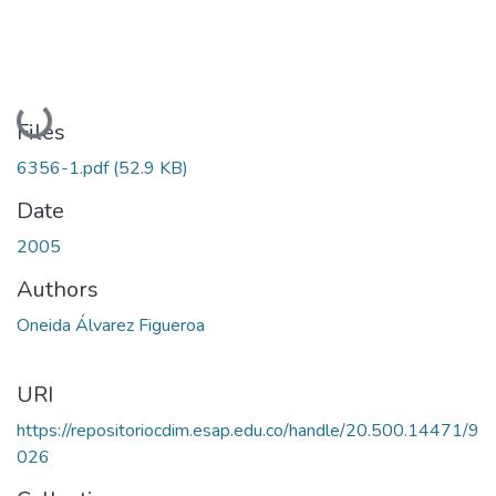
Loading...
Files
6356-1.pdf
(52.9 KB)
Date
2005
Authors
Oneida Álvarez Figueroa
URI
https://repositoriocdim.esap.edu.co/handle/20.500.14471/9
026