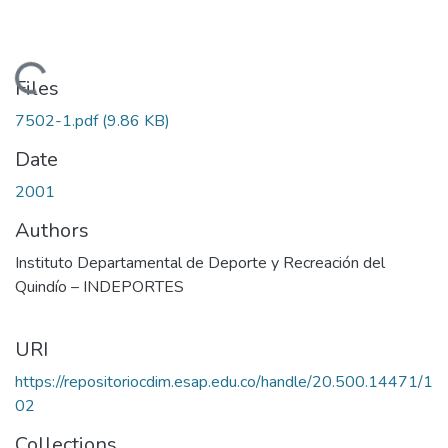
Loading...
Files
7502-1.pdf
(9.86 KB)
Date
2001
Authors
Instituto Departamental de Deporte y Recreación del
Quindío – INDEPORTES
URI
https://repositoriocdim.esap.edu.co/handle/20.500.14471/1
02
Collections