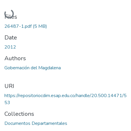
Loading...
Files
26487-1.pdf
(5 MB)
Date
2012
Authors
Gobernación del Magdalena
URI
https://repositoriocdim.esap.edu.co/handle/20.500.14471/5
53
Collections
Documentos Departamentales