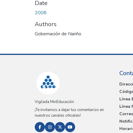
Date
2008
Authors
Gobernación de Nariño
Cont
Direcc
Código
Línea 
Vigilada MinEducación
Línea 
¡Te invitamos a dejar tus comentarios en
Correo
nuestros canales oficiales!
Notifi
Horari