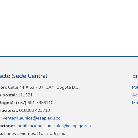
acto Sede Central
E
ión:
Calle 44 # 53 - 37, CAN, Bogotá D.C.
Pol
 postal:
111321
Ac
Bogotá:
(+57) 601 7956110
Ma
Nacional:
018000 423713
:
ventanillaunica@esap.edu.co
caciones:
notificaciones.judiciales@esap.gov.co
o:
Lunes a viernes, 8 a.m. a 5 p.m.