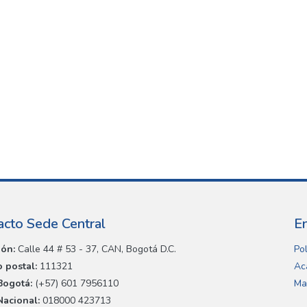
acto Sede Central
E
ión:
Calle 44 # 53 - 37, CAN, Bogotá D.C.
Pol
 postal:
111321
Ac
Bogotá:
(+57) 601 7956110
Ma
Nacional:
018000 423713