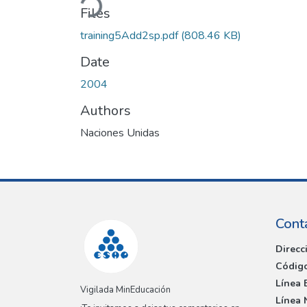
Files
training5Add2sp.pdf
(808.46 KB)
Date
2004
Authors
Naciones Unidas
Cont
Direcc
Código
Línea 
Vigilada MinEducación
Línea 