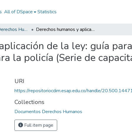
s
All of DSpace
Statistics
Documentos Derechos Humanos
Derechos humanos y aplicación de la ley: guía para instructores en derechos humanos para la policía (Serie de capacitación profesional No.5)
licación de la ley: guía para
 la policía (Serie de capacit
URI
https://repositoriocdim.esap.edu.co/handle/20.500.144
Collections
Documentos Derechos Humanos
Full item page