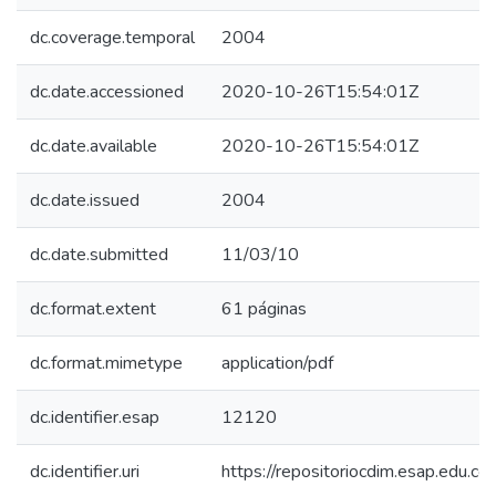
dc.coverage.temporal
2004
dc.date.accessioned
2020-10-26T15:54:01Z
dc.date.available
2020-10-26T15:54:01Z
dc.date.issued
2004
dc.date.submitted
11/03/10
dc.format.extent
61 páginas
dc.format.mimetype
application/pdf
dc.identifier.esap
12120
dc.identifier.uri
https://repositoriocdim.esap.edu.