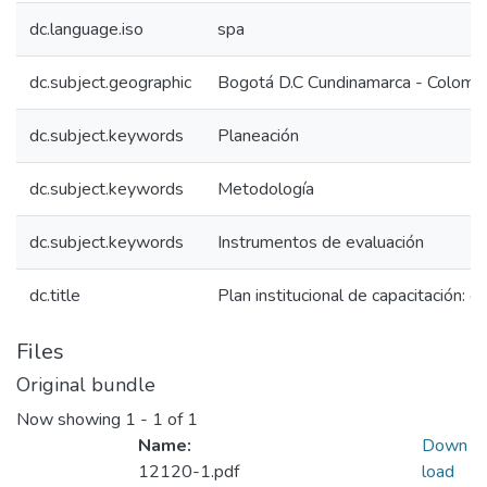
dc.language.iso
spa
dc.subject.geographic
Bogotá D.C Cundinamarca - Colomb
dc.subject.keywords
Planeación
dc.subject.keywords
Metodología
dc.subject.keywords
Instrumentos de evaluación
dc.title
Plan institucional de capacitación: g
Files
Original bundle
Now showing
1 - 1 of 1
Name:
Down
12120-1.pdf
load