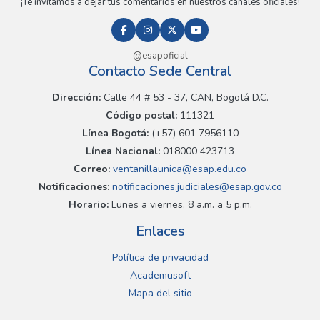
¡Te invitamos a dejar tus comentarios en nuestros canales oficiales!
@esapoficial
Contacto Sede Central
Dirección:
Calle 44 # 53 - 37, CAN, Bogotá D.C.
Código postal:
111321
Línea Bogotá:
(+57) 601 7956110
Línea Nacional:
018000 423713
Correo:
ventanillaunica@esap.edu.co
Notificaciones:
notificaciones.judiciales@esap.gov.co
Horario:
Lunes a viernes, 8 a.m. a 5 p.m.
Enlaces
Política de privacidad
Academusoft
Mapa del sitio