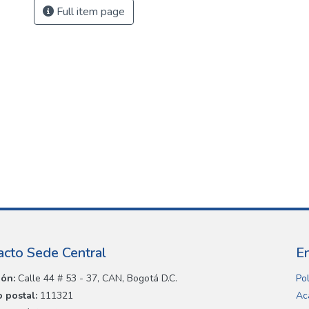
Full item page
acto Sede Central
E
ión:
Calle 44 # 53 - 37, CAN, Bogotá D.C.
Pol
 postal:
111321
Ac