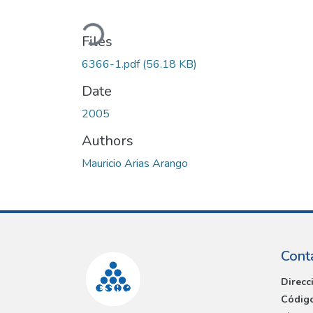
Loading...
Files
6366-1.pdf
(56.18 KB)
Date
2005
Authors
Mauricio Arias Arango
Cont
Direcc
Código