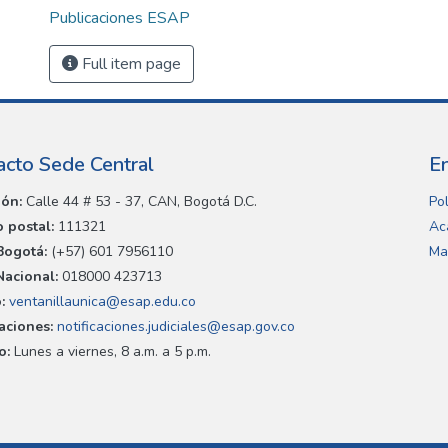
Publicaciones ESAP
Full item page
acto Sede Central
E
ión:
Calle 44 # 53 - 37, CAN, Bogotá D.C.
Pol
 postal:
111321
Ac
Bogotá:
(+57) 601 7956110
Ma
Nacional:
018000 423713
:
ventanillaunica@esap.edu.co
caciones:
notificaciones.judiciales@esap.gov.co
o:
Lunes a viernes, 8 a.m. a 5 p.m.