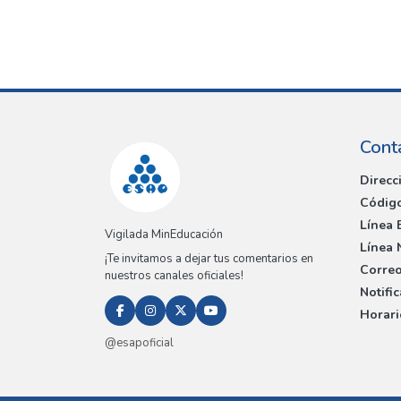
Cont
Direcc
Código
Línea 
Vigilada MinEducación
Línea 
¡Te invitamos a dejar tus comentarios en
Correo
nuestros canales oficiales!
Notifi
Horari
@esapoficial