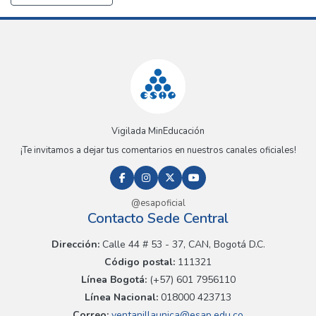
Vigilada MinEducación
¡Te invitamos a dejar tus comentarios en nuestros canales oficiales!
@esapoficial
Contacto Sede Central
Dirección:
Calle 44 # 53 - 37, CAN, Bogotá D.C.
Código postal:
111321
Línea Bogotá:
(+57) 601 7956110
Línea Nacional:
018000 423713
Correo:
ventanillaunica@esap.edu.co