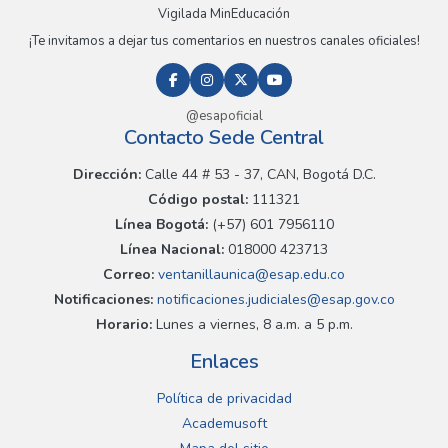
Vigilada MinEducación
¡Te invitamos a dejar tus comentarios en nuestros canales oficiales!
@esapoficial
Contacto Sede Central
Dirección:
Calle 44 # 53 - 37, CAN, Bogotá D.C.
Código postal:
111321
Línea Bogotá:
(+57) 601 7956110
Línea Nacional:
018000 423713
Correo:
ventanillaunica@esap.edu.co
Notificaciones:
notificaciones.judiciales@esap.gov.co
Horario:
Lunes a viernes, 8 a.m. a 5 p.m.
Enlaces
Política de privacidad
Academusoft