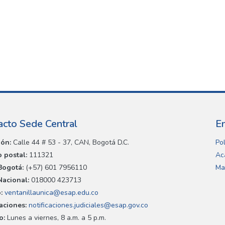
acto Sede Central
E
ión:
Calle 44 # 53 - 37, CAN, Bogotá D.C.
Pol
 postal:
111321
Ac
Bogotá:
(+57) 601 7956110
Ma
Nacional:
018000 423713
:
ventanillaunica@esap.edu.co
caciones:
notificaciones.judiciales@esap.gov.co
o:
Lunes a viernes, 8 a.m. a 5 p.m.