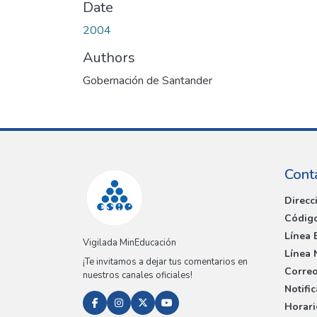
Date
2004
Authors
Gobernación de Santander
Cont
Direcc
Código
Línea 
Vigilada MinEducación
Línea 
¡Te invitamos a dejar tus comentarios en
Correo
nuestros canales oficiales!
Notifi
Horari