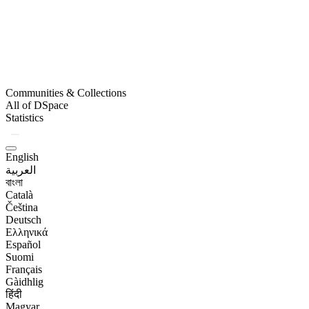
Communities & Collections
All of DSpace
Statistics
English
العربية
বাংলা
Català
Čeština
Deutsch
Ελληνικά
Español
Suomi
Français
Gàidhlig
हिंदी
Magyar