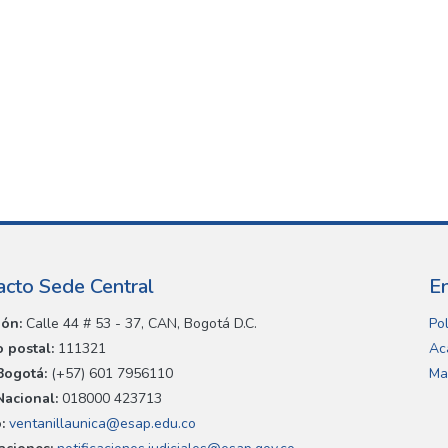
acto Sede Central
E
ión:
Calle 44 # 53 - 37, CAN, Bogotá D.C.
Pol
 postal:
111321
Ac
Bogotá:
(+57) 601 7956110
Ma
Nacional:
018000 423713
:
ventanillaunica@esap.edu.co