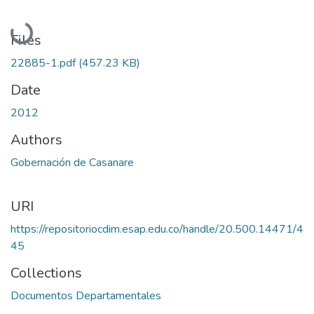
Loading...
Files
22885-1.pdf
(457.23 KB)
Date
2012
Authors
Gobernación de Casanare
URI
https://repositoriocdim.esap.edu.co/handle/20.500.14471/4
45
Collections
Documentos Departamentales