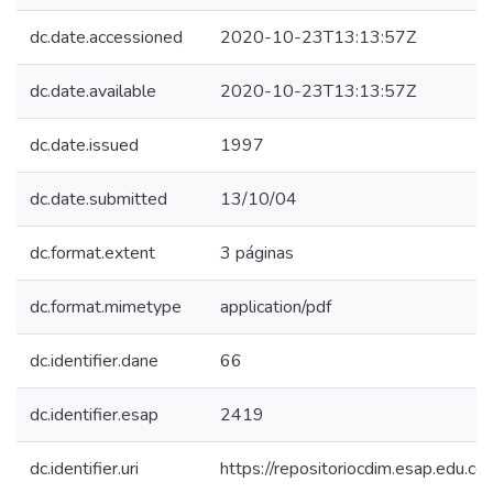
dc.date.accessioned
2020-10-23T13:13:57Z
dc.date.available
2020-10-23T13:13:57Z
dc.date.issued
1997
dc.date.submitted
13/10/04
dc.format.extent
3 páginas
dc.format.mimetype
application/pdf
dc.identifier.dane
66
dc.identifier.esap
2419
dc.identifier.uri
https://repositoriocdim.esap.edu.