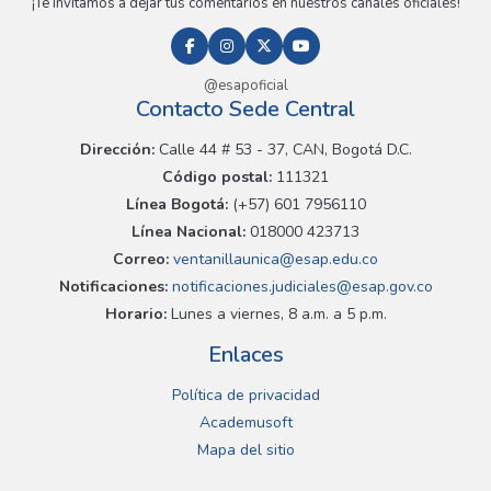
¡Te invitamos a dejar tus comentarios en nuestros canales oficiales!
@esapoficial
Contacto Sede Central
Dirección:
Calle 44 # 53 - 37, CAN, Bogotá D.C.
Código postal:
111321
Línea Bogotá:
(+57) 601 7956110
Línea Nacional:
018000 423713
Correo:
ventanillaunica@esap.edu.co
Notificaciones:
notificaciones.judiciales@esap.gov.co
Horario:
Lunes a viernes, 8 a.m. a 5 p.m.
Enlaces
Política de privacidad
Academusoft
Mapa del sitio