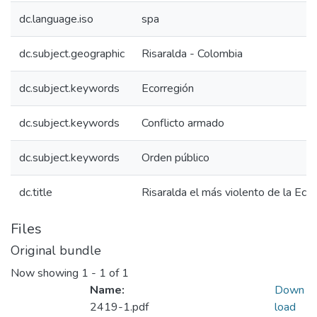
dc.language.iso
spa
dc.subject.geographic
Risaralda - Colombia
dc.subject.keywords
Ecorregión
dc.subject.keywords
Conflicto armado
dc.subject.keywords
Orden público
dc.title
Risaralda el más violento de la Ec
Files
Original bundle
Now showing
1 - 1 of 1
Name:
Down
2419-1.pdf
load