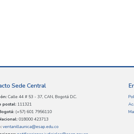
acto Sede Central
E
ión:
Calle 44 # 53 - 37, CAN, Bogotá D.C.
Pol
 postal:
111321
Ac
Bogotá:
(+57) 601 7956110
Ma
Nacional:
018000 423713
:
ventanillaunica@esap.edu.co