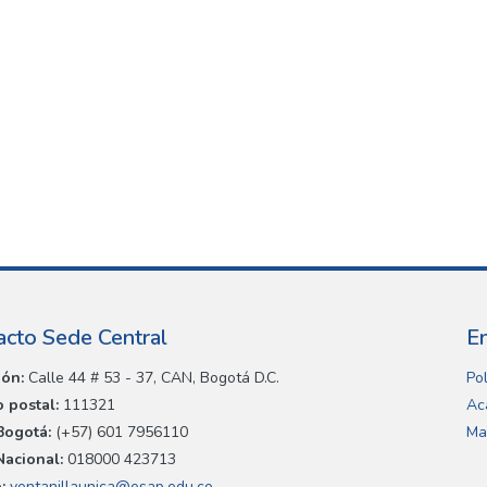
acto Sede Central
E
ión:
Calle 44 # 53 - 37, CAN, Bogotá D.C.
Pol
 postal:
111321
Ac
Bogotá:
(+57) 601 7956110
Ma
Nacional:
018000 423713
:
ventanillaunica@esap.edu.co