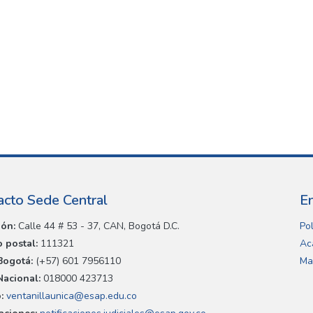
acto Sede Central
E
ión:
Calle 44 # 53 - 37, CAN, Bogotá D.C.
Pol
 postal:
111321
Ac
Bogotá:
(+57) 601 7956110
Ma
Nacional:
018000 423713
:
ventanillaunica@esap.edu.co