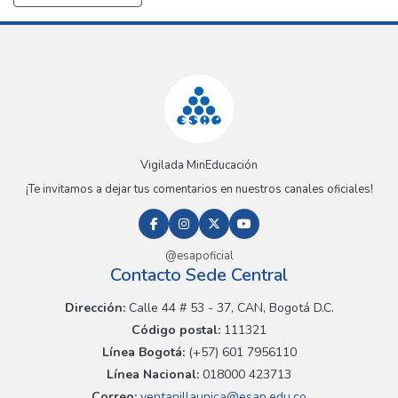
Vigilada MinEducación
¡Te invitamos a dejar tus comentarios en nuestros canales oficiales!
@esapoficial
Contacto Sede Central
Dirección:
Calle 44 # 53 - 37, CAN, Bogotá D.C.
Código postal:
111321
Línea Bogotá:
(+57) 601 7956110
Línea Nacional:
018000 423713
Correo:
ventanillaunica@esap.edu.co