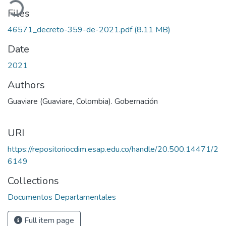
oading...
Files
46571_decreto-359-de-2021.pdf
(8.11 MB)
Date
2021
Authors
Guaviare (Guaviare, Colombia). Gobernación
URI
https://repositoriocdim.esap.edu.co/handle/20.500.14471/2
6149
Collections
Documentos Departamentales
Full item page