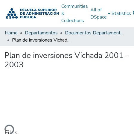
Communities
All of
&
Statistics
DSpace
Collections
Home
Departamentos
Documentos Departamentales
Plan de inversiones Vichada 2001 - 2003
Plan de inversiones Vichada 2001 -
2003
ding...
Files