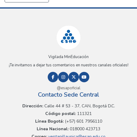
Vigilada MinEducación
¡Te invitamos a dejar tus comentarios en nuestros canales oficiales!
@esapoficial
Contacto Sede Central
Dirección:
Calle 44 # 53 - 37, CAN, Bogotá D.C.
Código postal:
111321
Línea Bogotá:
(+57) 601 7956110
Línea Nacional:
018000 423713
Correo:
ventanillaunica@esap.edu.co