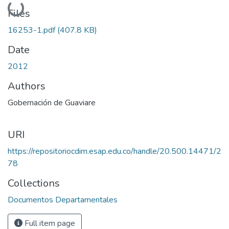
Loading...
Files
16253-1.pdf
(407.8 KB)
Date
2012
Authors
Gobernación de Guaviare
URI
https://repositoriocdim.esap.edu.co/handle/20.500.14471/2
78
Collections
Documentos Departamentales
Full item page