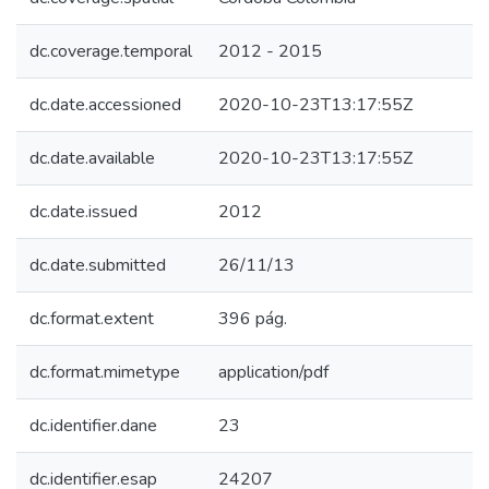
dc.coverage.temporal
2012 - 2015
dc.date.accessioned
2020-10-23T13:17:55Z
dc.date.available
2020-10-23T13:17:55Z
dc.date.issued
2012
dc.date.submitted
26/11/13
dc.format.extent
396 pág.
dc.format.mimetype
application/pdf
dc.identifier.dane
23
dc.identifier.esap
24207