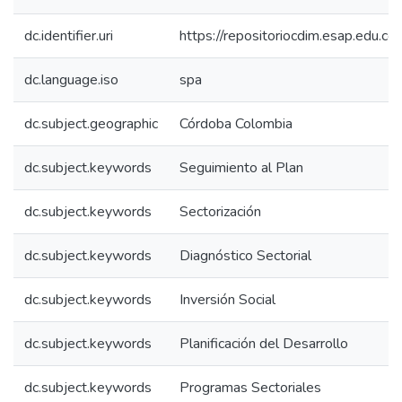
dc.identifier.uri
https://repositoriocdim.esap.edu.
dc.language.iso
spa
dc.subject.geographic
Córdoba Colombia
dc.subject.keywords
Seguimiento al Plan
dc.subject.keywords
Sectorización
dc.subject.keywords
Diagnóstico Sectorial
dc.subject.keywords
Inversión Social
dc.subject.keywords
Planificación del Desarrollo
dc.subject.keywords
Programas Sectoriales