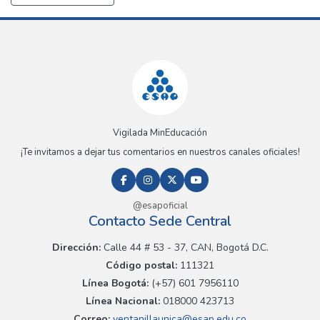
Vigilada MinEducación
¡Te invitamos a dejar tus comentarios en nuestros canales oficiales!
@esapoficial
Contacto Sede Central
Dirección:
Calle 44 # 53 - 37, CAN, Bogotá D.C.
Código postal:
111321
Línea Bogotá:
(+57) 601 7956110
Línea Nacional:
018000 423713
Correo:
ventanillaunica@esap.edu.co