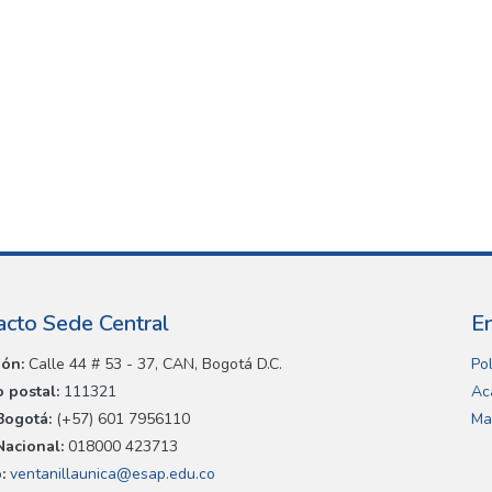
)
acto Sede Central
E
ión:
Calle 44 # 53 - 37, CAN, Bogotá D.C.
Pol
 postal:
111321
Ac
Bogotá:
(+57) 601 7956110
Ma
Nacional:
018000 423713
:
ventanillaunica@esap.edu.co