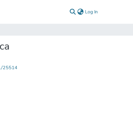
(current)
Log In
ca
71/25514