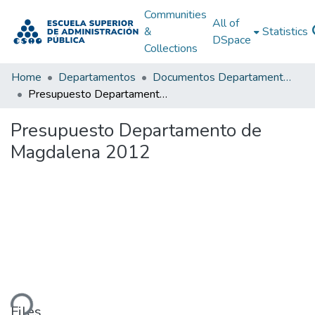
Communities
All of
&
Statistics
DSpace
Collections
Home
Departamentos
Documentos Departamentales
Presupuesto Departamento de Magdalena 2012
Presupuesto Departamento de
Magdalena 2012
ding...
Files