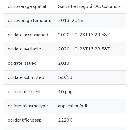
dc.coverage.spatial
Santa Fe Bogotá D.C. Colombia
dc.coverage.temporal
2013-2016
dc.date.accessioned
2020-10-23T13:29:58Z
dc.date.available
2020-10-23T13:29:58Z
dc.date.issued
2013
dc.date.submitted
5/9/13
dc.format.extent
40 pág.
dc.format.mimetype
application/pdf
dc.identifier.esap
22290