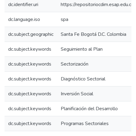
dc.identifier.uri
https://repositoriocdim.esap.edu.
dc.language.iso
spa
dc.subject.geographic
Santa Fe Bogotá D.C. Colombia
dc.subject.keywords
Seguimiento al Plan
dc.subject.keywords
Sectorización
dc.subject.keywords
Diagnóstico Sectorial
dc.subject.keywords
Inversión Social
dc.subject.keywords
Planificación del Desarrollo
dc.subject.keywords
Programas Sectoriales