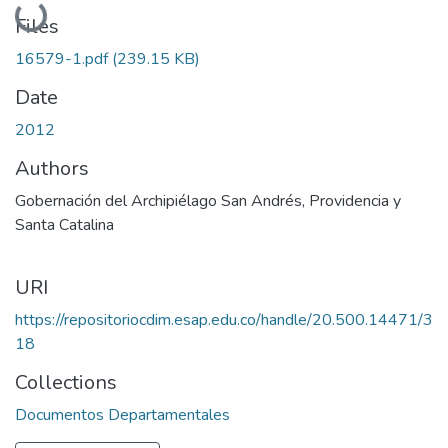
Loading...
Files
16579-1.pdf
(239.15 KB)
Date
2012
Authors
Gobernación del Archipiélago San Andrés, Providencia y
Santa Catalina
URI
https://repositoriocdim.esap.edu.co/handle/20.500.14471/3
18
Collections
Documentos Departamentales