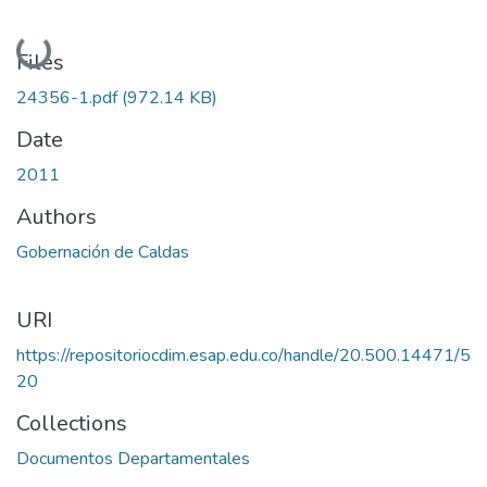
Loading...
Files
24356-1.pdf
(972.14 KB)
Date
2011
Authors
Gobernación de Caldas
URI
https://repositoriocdim.esap.edu.co/handle/20.500.14471/5
20
Collections
Documentos Departamentales