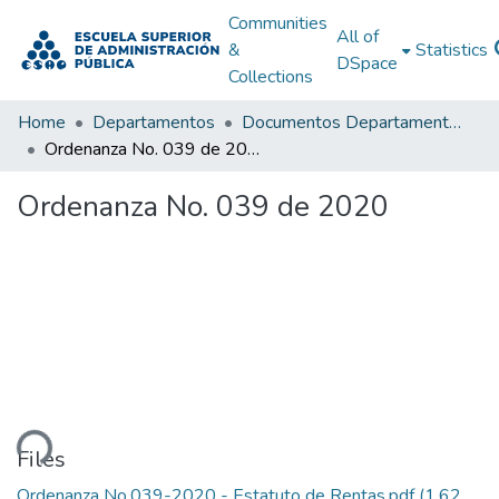
Communities
All of
&
Statistics
DSpace
Collections
Home
Departamentos
Documentos Departamentales
Ordenanza No. 039 de 2020
Ordenanza No. 039 de 2020
ding...
Files
Ordenanza No.039-2020 - Estatuto de Rentas.pdf
(1.62