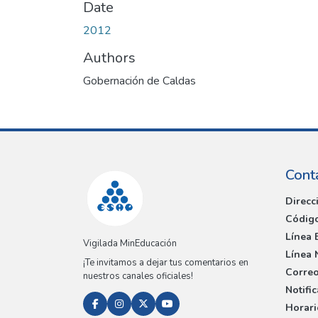
Date
2012
Authors
Gobernación de Caldas
Cont
Direcc
Código
Línea 
Vigilada MinEducación
Línea 
¡Te invitamos a dejar tus comentarios en
Correo
nuestros canales oficiales!
Notifi
Horari