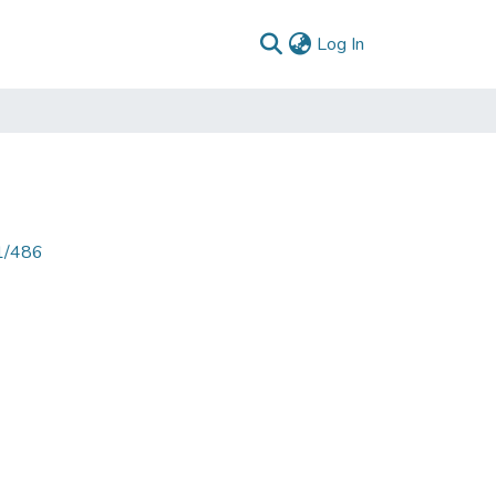
(current)
Log In
71/486