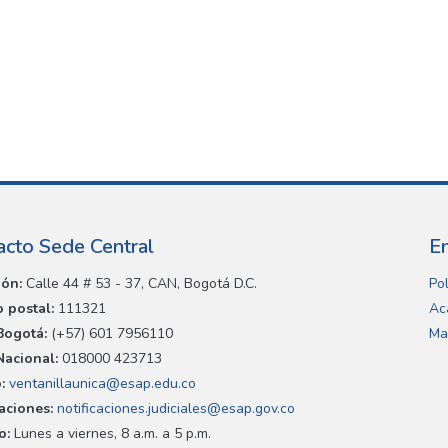
acto Sede Central
E
ión:
Calle 44 # 53 - 37, CAN, Bogotá D.C.
Pol
 postal:
111321
Ac
Bogotá:
(+57) 601 7956110
Ma
Nacional:
018000 423713
:
ventanillaunica@esap.edu.co
caciones:
notificaciones.judiciales@esap.gov.co
o:
Lunes a viernes, 8 a.m. a 5 p.m.