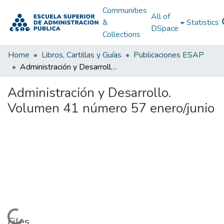
Communities
All of
&
Statistics
DSpace
Collections
Home
Libros, Cartillas y Guías
Publicaciones ESAP
Administración y Desarrollo. Volumen 41 número 57 enero/junio
Administración y Desarrollo.
Volumen 41 número 57 enero/junio
Loading...
Files