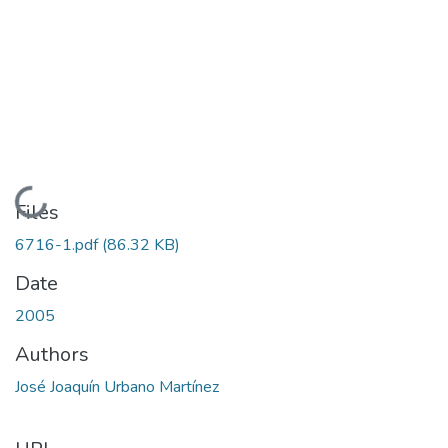
Loading...
Files
6716-1.pdf
(86.32 KB)
Date
2005
Authors
José Joaquín Urbano Martínez