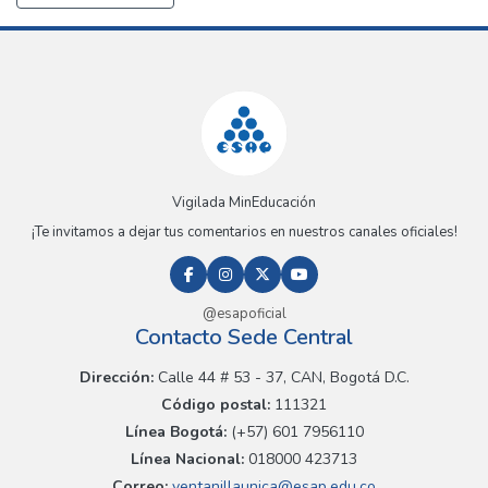
Vigilada MinEducación
¡Te invitamos a dejar tus comentarios en nuestros canales oficiales!
@esapoficial
Contacto Sede Central
Dirección:
Calle 44 # 53 - 37, CAN, Bogotá D.C.
Código postal:
111321
Línea Bogotá:
(+57) 601 7956110
Línea Nacional:
018000 423713
Correo:
ventanillaunica@esap.edu.co