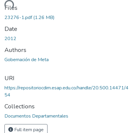
ding...
Files
23276-1.pdf
(1.26 MB)
Date
2012
Authors
Gobernación de Meta
URI
https://repositoriocdim.esap.edu.co/handle/20.500.14471/4
54
Collections
Documentos Departamentales
Full item page