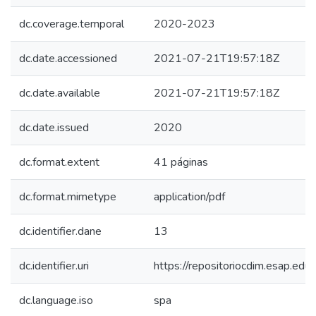
dc.coverage.temporal
2020-2023
dc.date.accessioned
2021-07-21T19:57:18Z
dc.date.available
2021-07-21T19:57:18Z
dc.date.issued
2020
dc.format.extent
41 páginas
dc.format.mimetype
application/pdf
dc.identifier.dane
13
dc.identifier.uri
https://repositoriocdim.esap.e
dc.language.iso
spa