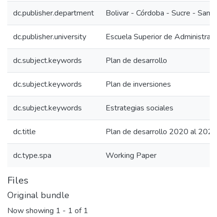
dc.publisher.department
Bolivar - Córdoba - Sucre - San 
dc.publisher.university
Escuela Superior de Administrac
dc.subject.keywords
Plan de desarrollo
dc.subject.keywords
Plan de inversiones
dc.subject.keywords
Estrategias sociales
dc.title
Plan de desarrollo 2020 al 2023: 
dc.type.spa
Working Paper
Files
Original bundle
Now showing
1 - 1 of 1