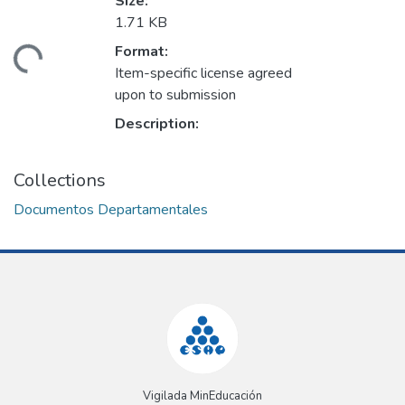
Size:
1.71 KB
Format:
ading...
Item-specific license agreed
upon to submission
Description:
Collections
Documentos Departamentales
Vigilada MinEducación