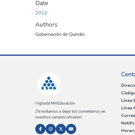
Date
2012
Authors
Gobernación de Quindío
Cont
Direcc
Código
Línea 
Vigilada MinEducación
Línea 
¡Te invitamos a dejar tus comentarios en
Correo
nuestros canales oficiales!
Notifi
Horari