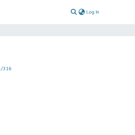
(current)
Log In
71/316