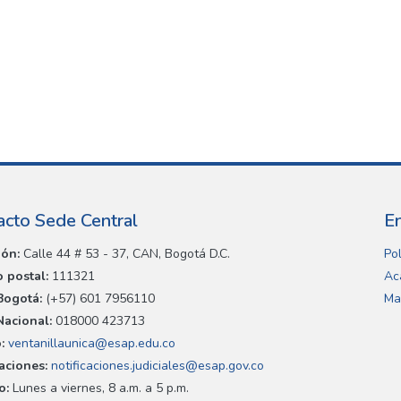
acto Sede Central
E
ión:
Calle 44 # 53 - 37, CAN, Bogotá D.C.
Pol
 postal:
111321
Ac
Bogotá:
(+57) 601 7956110
Ma
Nacional:
018000 423713
:
ventanillaunica@esap.edu.co
caciones:
notificaciones.judiciales@esap.gov.co
o:
Lunes a viernes, 8 a.m. a 5 p.m.