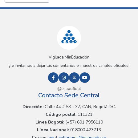
Vigilada MinEducación
¡Te invitamos a dejar tus comentarios en nuestros canales oficiales!
@esapoficial
Contacto Sede Central
Dirección:
Calle 44 # 53 - 37, CAN, Bogotá D.C.
Código postal:
111321
Línea Bogotá:
(+57) 601 7956110
Línea Nacional:
018000 423713
Correo:
ventanillaunica@esap.edu.co