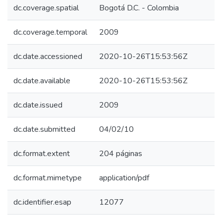
dc.coverage.spatial
Bogotá D.C. - Colombia
dc.coverage.temporal
2009
dc.date.accessioned
2020-10-26T15:53:56Z
dc.date.available
2020-10-26T15:53:56Z
dc.date.issued
2009
dc.date.submitted
04/02/10
dc.format.extent
204 páginas
dc.format.mimetype
application/pdf
dc.identifier.esap
12077