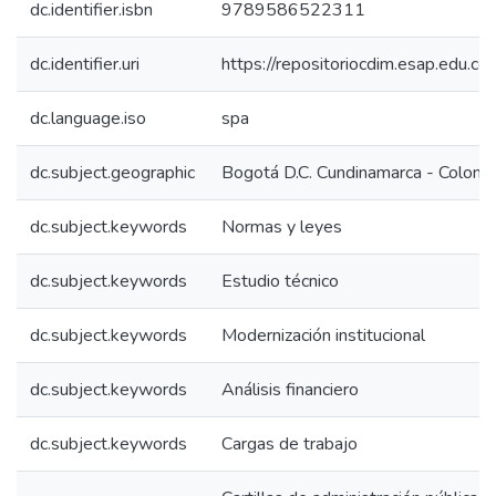
dc.identifier.isbn
9789586522311
dc.identifier.uri
https://repositoriocdim.esap.edu.
dc.language.iso
spa
dc.subject.geographic
Bogotá D.C. Cundinamarca - Colomb
dc.subject.keywords
Normas y leyes
dc.subject.keywords
Estudio técnico
dc.subject.keywords
Modernización institucional
dc.subject.keywords
Análisis financiero
dc.subject.keywords
Cargas de trabajo