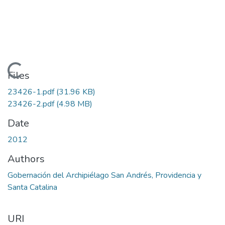
Loading...
Files
23426-1.pdf
(31.96 KB)
23426-2.pdf
(4.98 MB)
Date
2012
Authors
Gobernación del Archipiélago San Andrés, Providencia y
Santa Catalina
URI