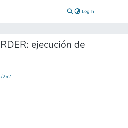
(current)
Log In
RDER: ejecución de
71/252