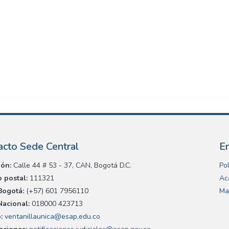
acto Sede Central
E
ión:
Calle 44 # 53 - 37, CAN, Bogotá D.C.
Pol
 postal:
111321
Ac
Bogotá:
(+57) 601 7956110
Ma
Nacional:
018000 423713
:
ventanillaunica@esap.edu.co