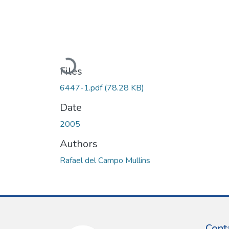
Loading...
Files
6447-1.pdf
(78.28 KB)
Date
2005
Authors
Rafael del Campo Mullins
Cont