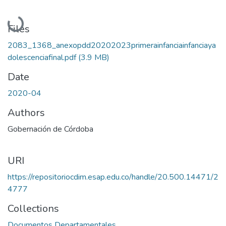
Loading...
Files
2083_1368_anexopdd20202023primerainfanciainfanciaya
dolescenciafinal.pdf
(3.9 MB)
Date
2020-04
Authors
Gobernación de Córdoba
URI
https://repositoriocdim.esap.edu.co/handle/20.500.14471/2
4777
Collections
Documentos Departamentales