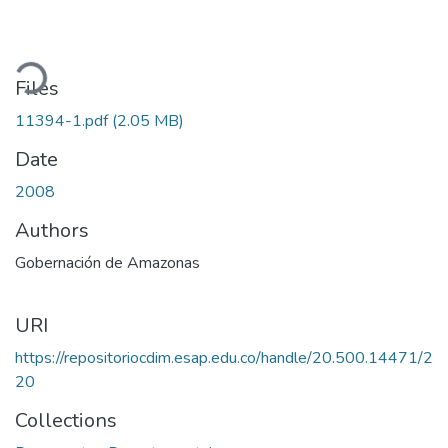
ading...
Files
11394-1.pdf
(2.05 MB)
Date
2008
Authors
Gobernación de Amazonas
URI
https://repositoriocdim.esap.edu.co/handle/20.500.14471/2
20
Collections