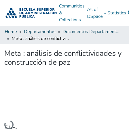
Communities
All of
&
Statistics
DSpace
Collections
Home
Departamentos
Documentos Departamentales
Meta : análisis de conflictividades y construcción de paz
Meta : análisis de conflictividades y
construcción de paz
Loading...
Files