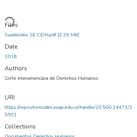
ding...
Files
Cuadernillo 16 CIDH.pdf
(2.29 MB)
Date
2018
Authors
Corte Interamericana de Derechos Humanos
URI
https://repositoriocdim.esap.edu.co/handle/20.500.14471/2
5901
Collections
Documentos Derechos Humanos