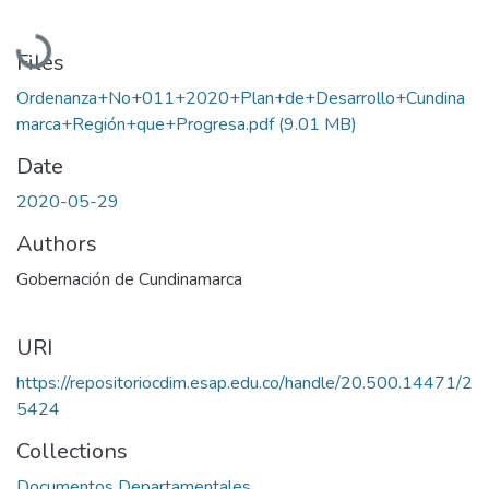
Loading...
Files
Ordenanza+No+011+2020+Plan+de+Desarrollo+Cundina
marca+Región+que+Progresa.pdf
(9.01 MB)
Date
2020-05-29
Authors
Gobernación de Cundinamarca
URI
https://repositoriocdim.esap.edu.co/handle/20.500.14471/2
5424
Collections
Documentos Departamentales